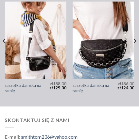
zł
188.00
zł
186.00
saszetka damska na
saszetka damska na
zł
125.00
zł
124.00
ramię
ramię
SKONTAKTUJ SIĘ Z NAMI
E-mail:
smithtom236@yahoo.com