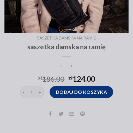
SASZETKA DAMSKA NA RAMIĘ
saszetka damska na ramię
186.00
124.00
zł
zł
ilość saszetka damska na ramię
DODAJ DO KOSZYKA