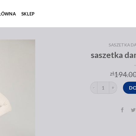
GŁÓWNA
SKLEP
SASZETKA D
saszetka da
194.0
zł
ilość saszetka damska
DO