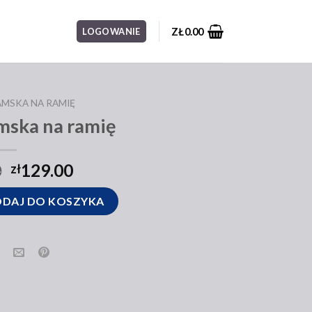
ZŁ
0.00
LOGOWANIE
AMSKA NA RAMIĘ
mska na ramię
0
129.00
zł
 na ramię
DAJ DO KOSZYKA