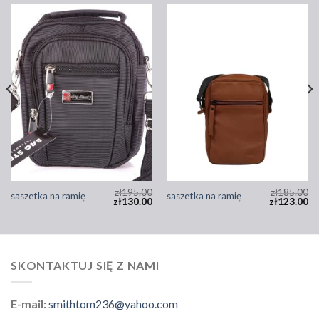
zł
195.00
zł
185.00
saszetka na ramię
saszetka na ramię
zł
130.00
zł
123.00
SKONTAKTUJ SIĘ Z NAMI
E-mail:
smithtom236@yahoo.com