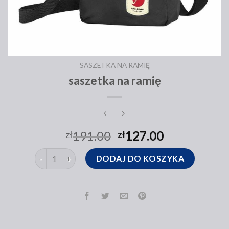
SASZETKA NA RAMIĘ
saszetka na ramię
191.00
127.00
zł
zł
ilość saszetka na ramię
DODAJ DO KOSZYKA