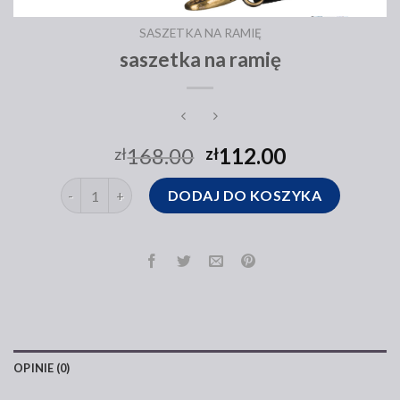
SASZETKA NA RAMIĘ
saszetka na ramię
168.00
112.00
zł
zł
ilość saszetka na ramię
DODAJ DO KOSZYKA
OPINIE (0)