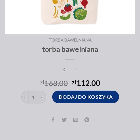
TORBA BAWELNIANA
torba bawelniana
168.00
112.00
zł
zł
ilość torba bawelniana
DODAJ DO KOSZYKA