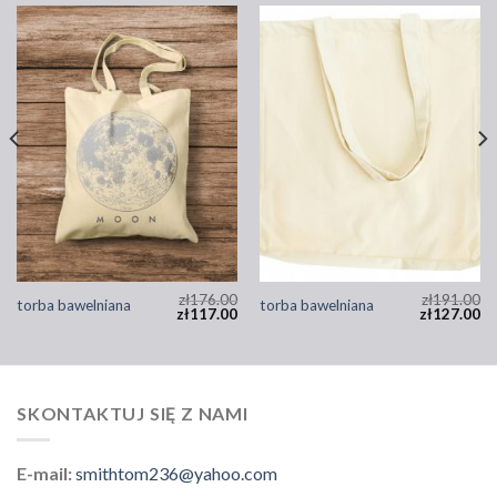
zł
176.00
zł
191.00
torba bawelniana
torba bawelniana
zł
117.00
zł
127.00
SKONTAKTUJ SIĘ Z NAMI
E-mail:
smithtom236@yahoo.com