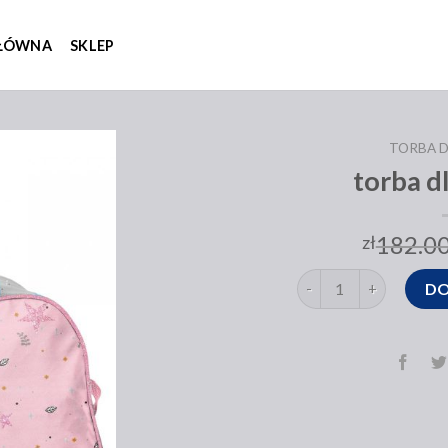
GŁÓWNA
SKLEP
TORBA D
torba d
182.0
zł
ilość torba dla dziecka
DO