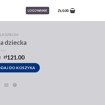
ZŁ
0.00
LOGOWANIE
LA DZIECKA
la dziecka
0
121.00
zł
DAJ DO KOSZYKA