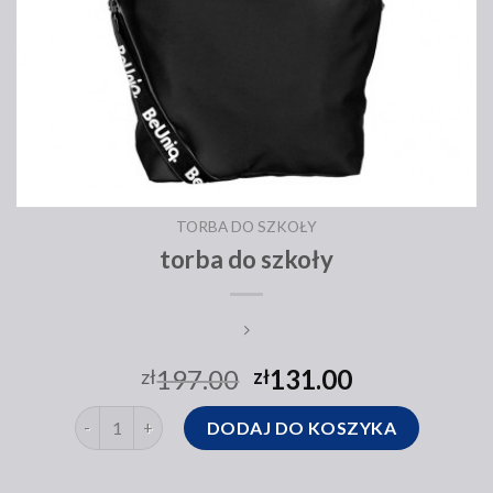
TORBA DO SZKOŁY
torba do szkoły
197.00
131.00
zł
zł
ilość torba do szkoły
DODAJ DO KOSZYKA