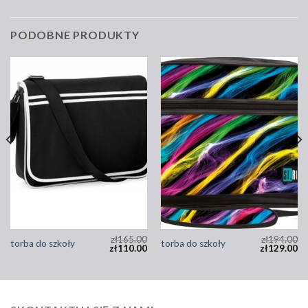
PODOBNE PRODUKTY
zł
165.00
zł
194.00
torba do szkoły
torba do szkoły
zł
110.00
zł
129.00