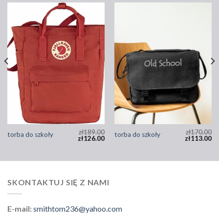
zł
189.00
zł
170.00
torba do szkoły
torba do szkoły
zł
126.00
zł
113.00
SKONTAKTUJ SIĘ Z NAMI
E-mail:
smithtom236@yahoo.com