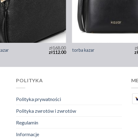
zł
168.00
z
kazar
torba kazar
zł
112.00
z
POLITYKA
ME
Polityka prywatności
Polityka zwrotów i zwrotów
Regulamin
Informacje