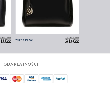
ł
183.00
zł
194.00
torba kazar
ł
122.00
zł
129.00
TODA PŁATNOŚCI