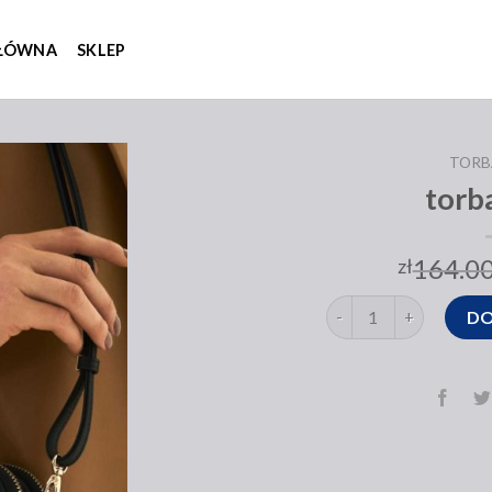
GŁÓWNA
SKLEP
TORB
torb
164.0
zł
ilość torba kazar
DO