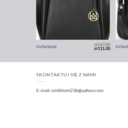
zł
189.00
zł
167.00
torba kazar
torba 
zł
126.00
zł
111.00
SKONTAKTUJ SIĘ Z NAMI
E-mail:
smithtom236@yahoo.com