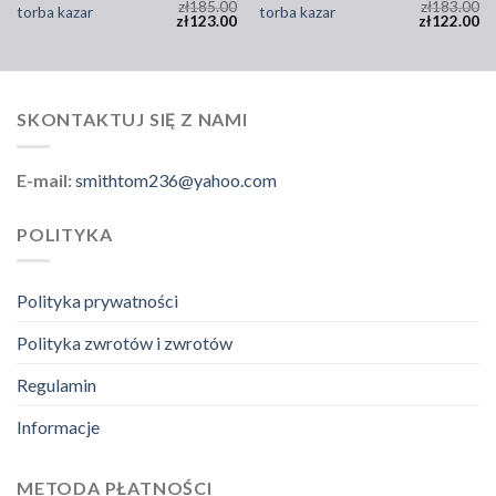
zł
185.00
zł
183.00
torba kazar
torba kazar
zł
123.00
zł
122.00
SKONTAKTUJ SIĘ Z NAMI
E-mail:
smithtom236@yahoo.com
POLITYKA
Polityka prywatności
Polityka zwrotów i zwrotów
Regulamin
Informacje
METODA PŁATNOŚCI