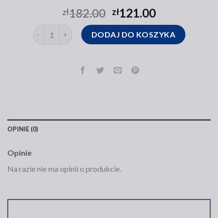
182.00
121.00
zł
zł
ilość torba podręczna
DODAJ DO KOSZYKA
OPINIE (0)
Opinie
Na razie nie ma opinii o produkcie.