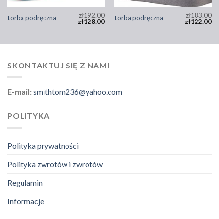
zł
192.00
zł
183.00
torba podręczna
torba podręczna
zł
128.00
zł
122.00
SKONTAKTUJ SIĘ Z NAMI
E-mail:
smithtom236@yahoo.com
POLITYKA
Polityka prywatności
Polityka zwrotów i zwrotów
Regulamin
Informacje