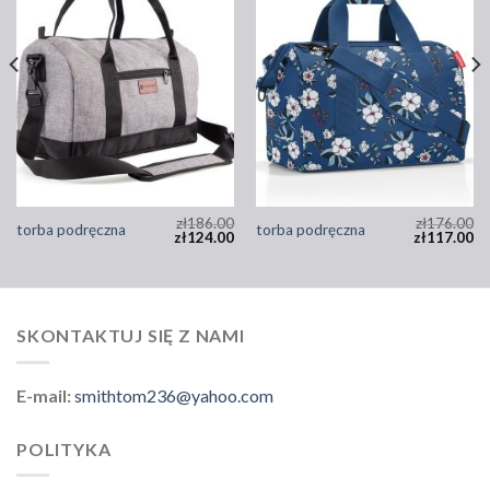
zł
186.00
zł
176.00
torba podręczna
torba podręczna
zł
124.00
zł
117.00
SKONTAKTUJ SIĘ Z NAMI
E-mail:
smithtom236@yahoo.com
POLITYKA