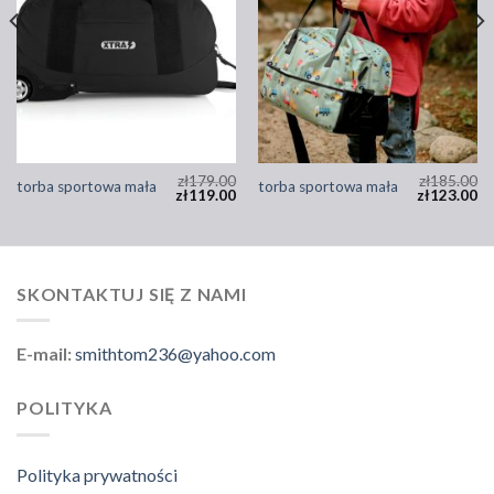
zł
179.00
zł
185.00
torba sportowa mała
torba sportowa mała
zł
119.00
zł
123.00
SKONTAKTUJ SIĘ Z NAMI
E-mail:
smithtom236@yahoo.com
POLITYKA
Polityka prywatności