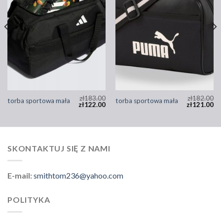
zł
183.00
zł
182.00
torba sportowa mała
torba sportowa mała
zł
122.00
zł
121.00
SKONTAKTUJ SIĘ Z NAMI
E-mail:
smithtom236@yahoo.com
POLITYKA