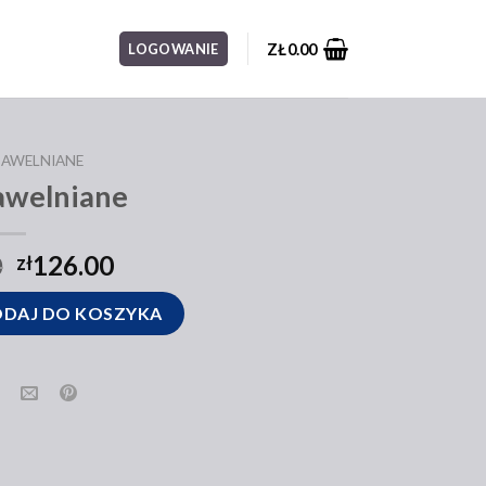
ZŁ
0.00
LOGOWANIE
BAWELNIANE
awelniane
0
126.00
zł
DAJ DO KOSZYKA