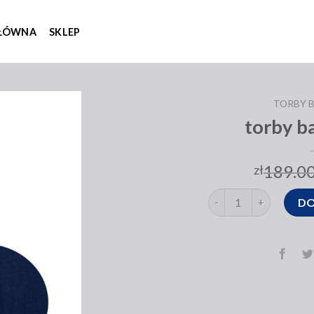
GŁÓWNA
SKLEP
TORBY 
torby b
189.0
zł
ilość torby bawelniane
DO