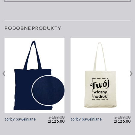
PODOBNE PRODUKTY
zł
189.00
zł
189.00
torby bawelniane
torby bawelniane
zł
126.00
zł
126.00