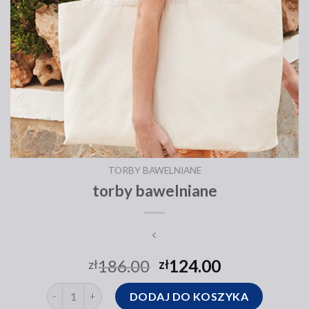
TORBY BAWELNIANE
torby bawelniane
186.00
124.00
zł
zł
ilość torby bawelniane
DODAJ DO KOSZYKA