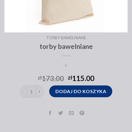
TORBY BAWELNIANE
torby bawelniane
173.00
115.00
zł
zł
ilość torby bawelniane
DODAJ DO KOSZYKA