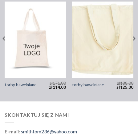
zł
171.00
zł
188.00
torby bawelniane
torby bawelniane
zł
114.00
zł
125.00
SKONTAKTUJ SIĘ Z NAMI
E-mail:
smithtom236@yahoo.com