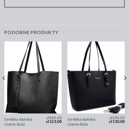
PODOBNE PRODUKTY
zł
185.00
zł
195.00
torebka damska
torebka damska
zł
123.00
zł
130.00
czarna duża
czarna duża