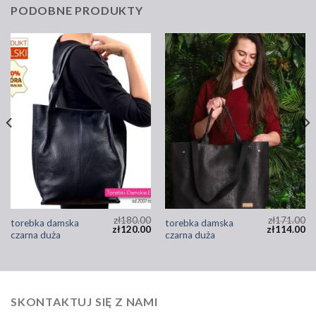
PODOBNE PRODUKTY
zł
180.00
zł
171.00
torebka damska
torebka damska
zł
120.00
zł
114.00
czarna duża
czarna duża
SKONTAKTUJ SIĘ Z NAMI