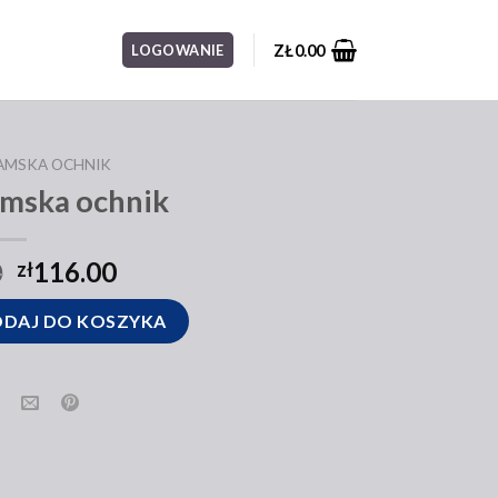
ZŁ
0.00
LOGOWANIE
AMSKA OCHNIK
amska ochnik
0
116.00
zł
ochnik
DAJ DO KOSZYKA