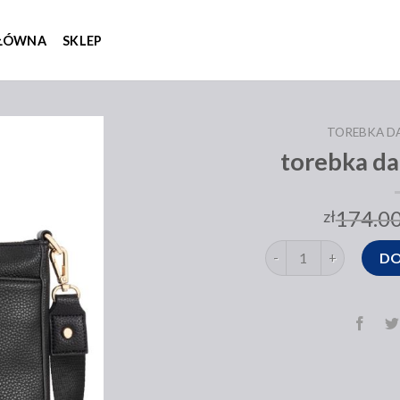
GŁÓWNA
SKLEP
TOREBKA D
torebka d
174.0
zł
ilość torebka damska 
DO