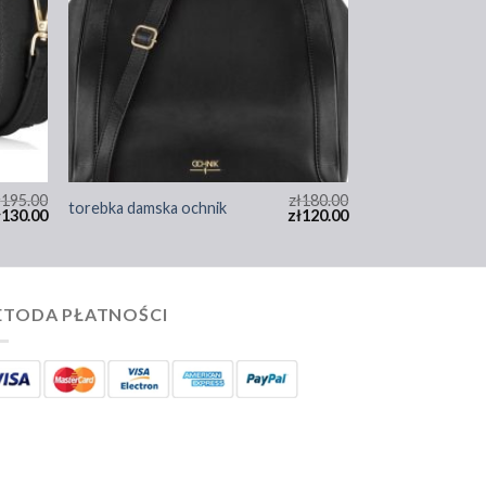
ł
195.00
zł
180.00
torebka damska ochnik
ł
130.00
zł
120.00
TODA PŁATNOŚCI