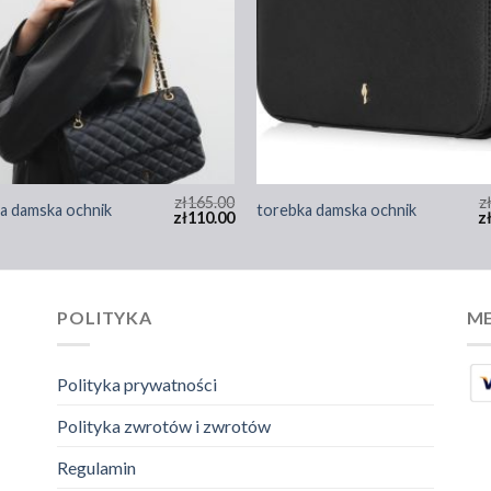
zł
165.00
z
a damska ochnik
torebka damska ochnik
zł
110.00
z
POLITYKA
ME
Polityka prywatności
Polityka zwrotów i zwrotów
Regulamin