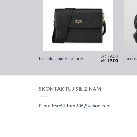
zł
176.00
zł
179.00
torebka damska ochnik
torebk
zł
117.00
zł
119.00
SKONTAKTUJ SIĘ Z NAMI
E-mail:
smithtom236@yahoo.com