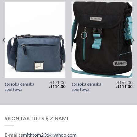
zł
171.00
zł
167.00
torebka damska
torebka damska
zł
114.00
zł
111.00
sportowa
sportowa
SKONTAKTUJ SIĘ Z NAMI
E-mail:
smithtom236@yahoo.com