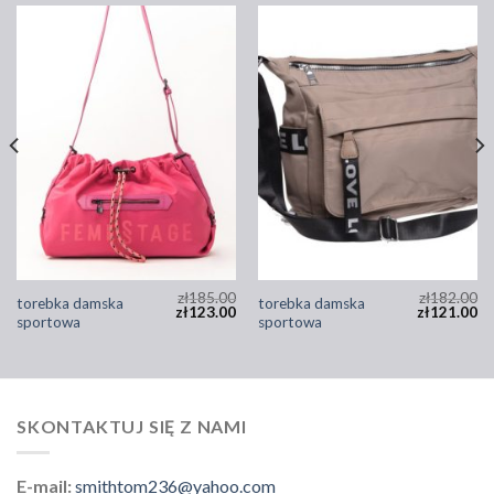
zł
185.00
zł
182.00
torebka damska
torebka damska
zł
123.00
zł
121.00
sportowa
sportowa
SKONTAKTUJ SIĘ Z NAMI
E-mail:
smithtom236@yahoo.com