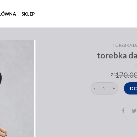
GŁÓWNA
SKLEP
TOREBKA 
torebka d
170.0
zł
ilość torebka damska 
DO