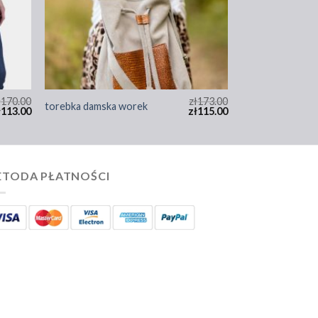
ł
170.00
zł
173.00
torebka damska worek
ł
113.00
zł
115.00
TODA PŁATNOŚCI