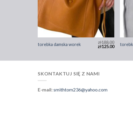
zł
191.00
zł
188.00
torebka damska worek
torebk
zł
127.00
zł
125.00
SKONTAKTUJ SIĘ Z NAMI
E-mail:
smithtom236@yahoo.com