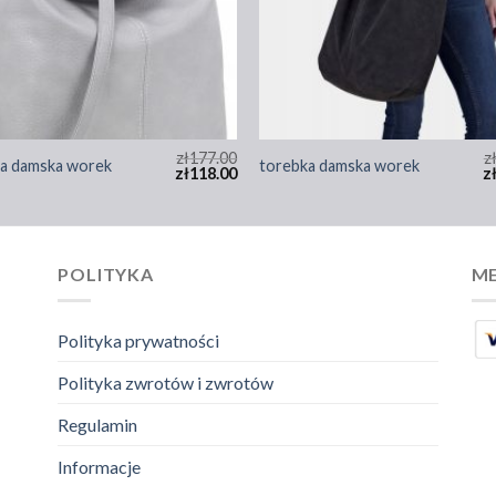
zł
177.00
z
a damska worek
torebka damska worek
zł
118.00
z
POLITYKA
ME
Polityka prywatności
Polityka zwrotów i zwrotów
Regulamin
Informacje