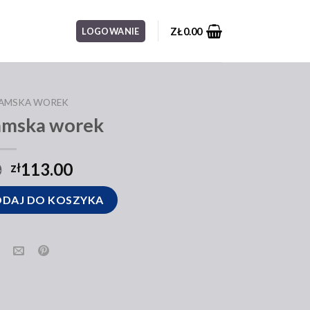
ZŁ
0.00
LOGOWANIE
DAMSKA WOREK
amska worek
0
113.00
zł
worek
DAJ DO KOSZYKA