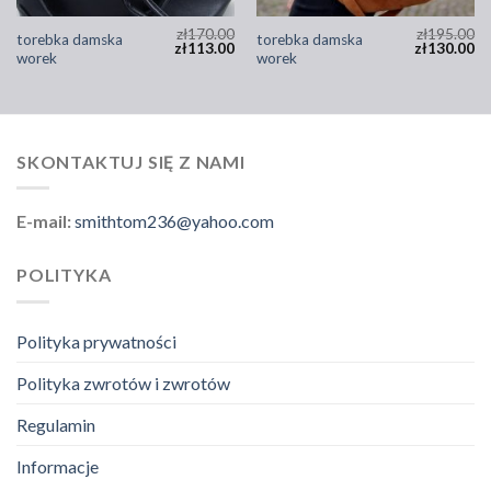
zł
170.00
zł
195.00
torebka damska
torebka damska
zł
113.00
zł
130.00
worek
worek
SKONTAKTUJ SIĘ Z NAMI
E-mail:
smithtom236@yahoo.com
POLITYKA
Polityka prywatności
Polityka zwrotów i zwrotów
Regulamin
Informacje