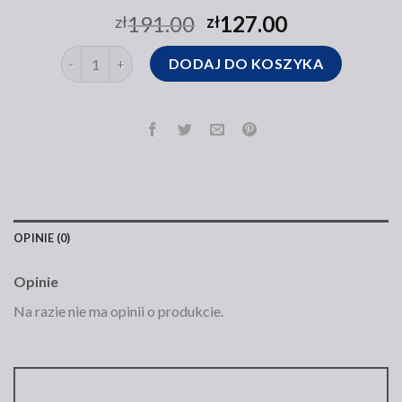
191.00
127.00
zł
zł
ilość torebka damska worek
DODAJ DO KOSZYKA
OPINIE (0)
Opinie
Na razie nie ma opinii o produkcie.