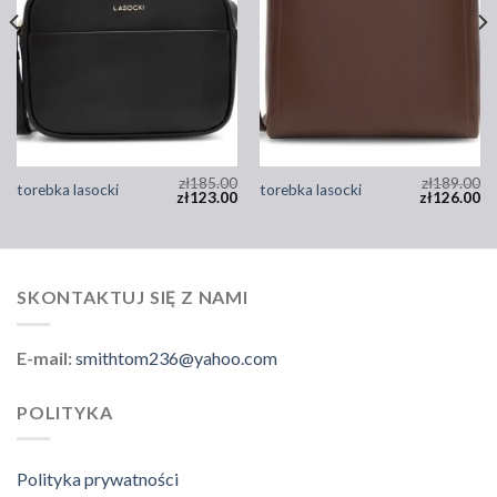
zł
185.00
zł
189.00
torebka lasocki
torebka lasocki
zł
123.00
zł
126.00
SKONTAKTUJ SIĘ Z NAMI
E-mail:
smithtom236@yahoo.com
POLITYKA
Polityka prywatności