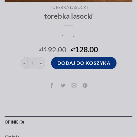
TOREBKA LASOCKI
torebka lasocki
192.00
128.00
zł
zł
ilość torebka lasocki
DODAJ DO KOSZYKA
OPINIE (0)
Opinie