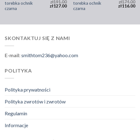
zł
191.00
zł
174.00
torebka ochnik
torebka ochnik
zł
127.00
zł
116.00
czarna
czarna
SKONTAKTUJ SIĘ Z NAMI
E-mail:
smithtom236@yahoo.com
POLITYKA
Polityka prywatności
Polityka zwrotów i zwrotów
Regulamin
Informacje