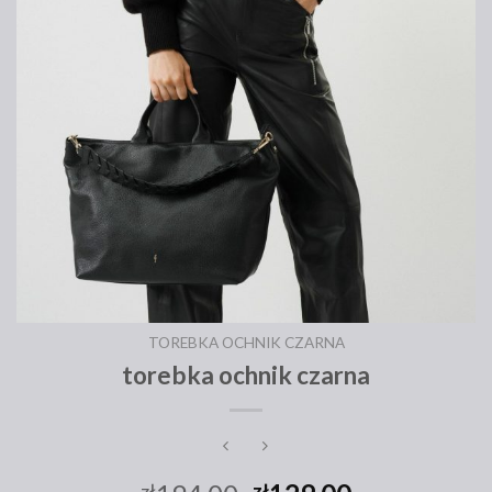
TOREBKA OCHNIK CZARNA
torebka ochnik czarna
zł
zł