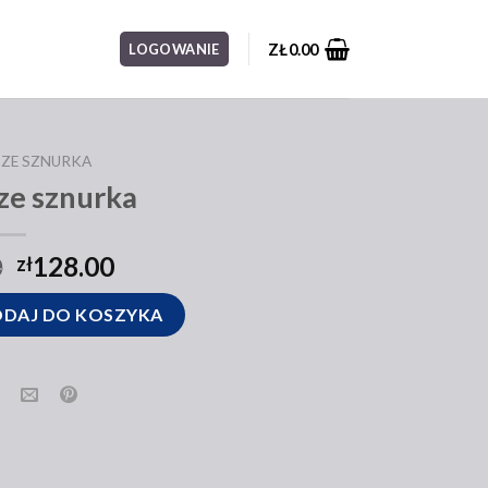
ZŁ
0.00
LOGOWANIE
 ZE SZNURKA
ze sznurka
0
128.00
zł
ka
DAJ DO KOSZYKA