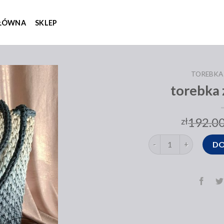
GŁÓWNA
SKLEP
TOREBKA
torebka 
192.0
zł
ilość torebka ze sznur
DO