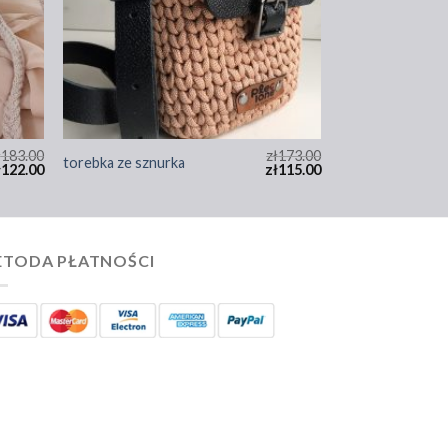
ł
183.00
zł
173.00
torebka ze sznurka
ł
122.00
zł
115.00
TODA PŁATNOŚCI