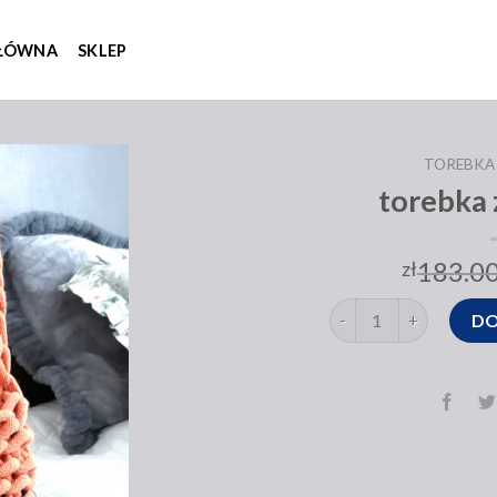
GŁÓWNA
SKLEP
TOREBKA
torebka 
183.0
zł
ilość torebka ze sznur
DO