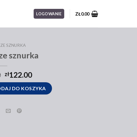
ZŁ
0.00
LOGOWANIE
 ZE SZNURKA
ze sznurka
0
122.00
zł
ka
DAJ DO KOSZYKA