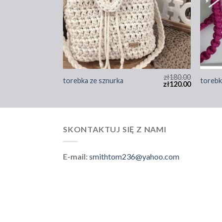
zł
185.00
zł
180.00
torebka ze sznurka
torebk
zł
123.00
zł
120.00
SKONTAKTUJ SIĘ Z NAMI
E-mail:
smithtom236@yahoo.com