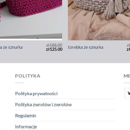
zł
188.00
z
a ze sznurka
torebka ze sznurka
zł
125.00
z
POLITYKA
ME
Polityka prywatności
Polityka zwrotów i zwrotów
Regulamin
Informacje