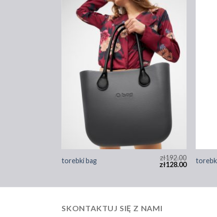
zł
173.00
zł
192.00
torebki bag
torebk
zł
115.00
zł
128.00
SKONTAKTUJ SIĘ Z NAMI