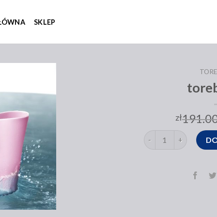
GŁÓWNA
SKLEP
TORE
tore
191.0
zł
ilość torebki bag
DO