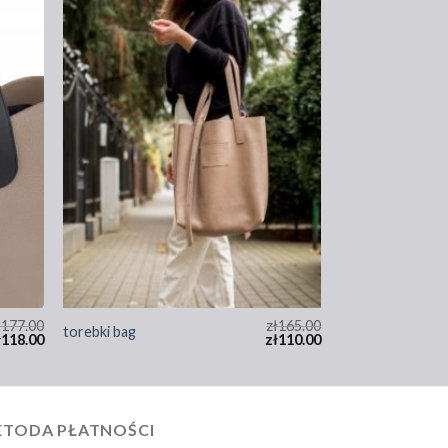
ł
177.00
zł
165.00
torebki bag
ł
118.00
zł
110.00
TODA PŁATNOŚCI