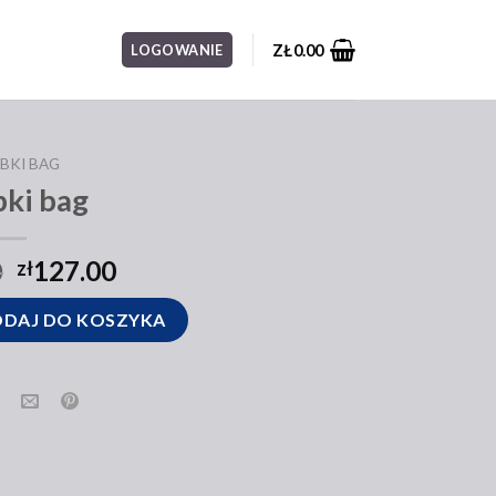
ZŁ
0.00
LOGOWANIE
BKI BAG
bki bag
0
127.00
zł
DAJ DO KOSZYKA