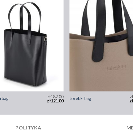
zł
182.00
z
i bag
torebki bag
zł
121.00
z
POLITYKA
ME