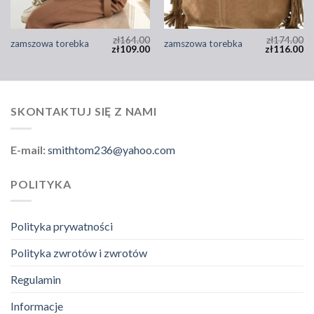
zł
164.00
zł
174.00
zamszowa torebka
zamszowa torebka
zł
109.00
zł
116.00
SKONTAKTUJ SIĘ Z NAMI
E-mail:
smithtom236@yahoo.com
POLITYKA
Polityka prywatności
Polityka zwrotów i zwrotów
Regulamin
Informacje