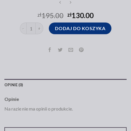
195.00
130.00
zł
zł
ilość zamszowa torebka
DODAJ DO KOSZYKA
OPINIE (0)
Opinie
Na razie nie ma opinii o produkcie.