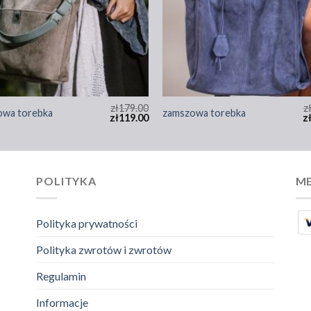
zł
179.00
z
owa torebka
zamszowa torebka
zł
119.00
z
POLITYKA
ME
Polityka prywatności
Polityka zwrotów i zwrotów
Regulamin
Informacje