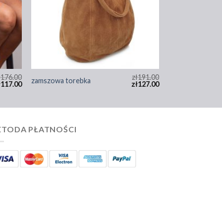
ł
176.00
zł
191.00
zamszowa torebka
ł
117.00
zł
127.00
TODA PŁATNOŚCI