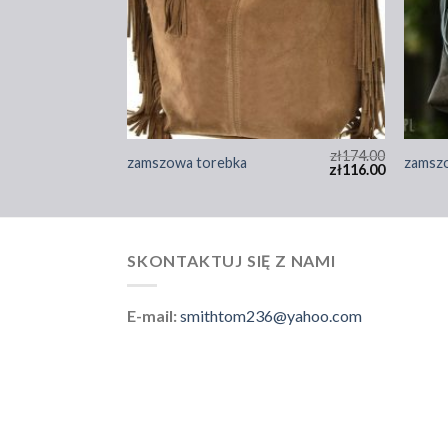
zł
195.00
zł
174.00
zamszowa torebka
zamsz
zł
130.00
zł
116.00
SKONTAKTUJ SIĘ Z NAMI
E-mail:
smithtom236@yahoo.com