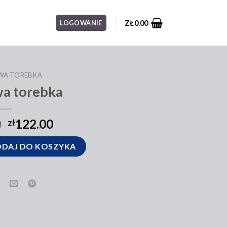
ZŁ
0.00
LOGOWANIE
WA TOREBKA
a torebka
0
122.00
zł
ka
DAJ DO KOSZYKA