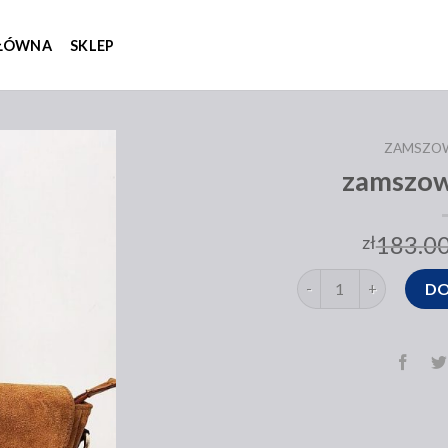
GŁÓWNA
SKLEP
ZAMSZO
zamszow
183.0
zł
ilość zamszowa toreb
DO