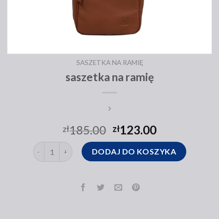
SASZETKA NA RAMIĘ
saszetka na ramię
185.00
123.00
zł
zł
ilość saszetka na ramię
DODAJ DO KOSZYKA