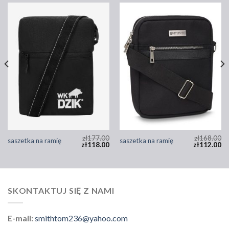
zł
177.00
zł
168.00
saszetka na ramię
saszetka na ramię
zł
118.00
zł
112.00
SKONTAKTUJ SIĘ Z NAMI
E-mail:
smithtom236@yahoo.com