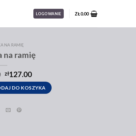
ZŁ
0.00
LOGOWANIE
A NA RAMIĘ
a na ramię
0
127.00
zł
ę
DAJ DO KOSZYKA