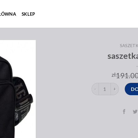
GŁÓWNA
SKLEP
SASZETK
saszetk
191.0
zł
ilość saszetka na rami
DO