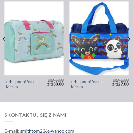
zł
195.00
zł
191.00
torba podróżna dla
torba podróżna dla
zł
130.00
zł
127.00
dziecka
dziecka
SKONTAKTUJ SIĘ Z NAMI
E-mail:
smithtom236@yahoo.com