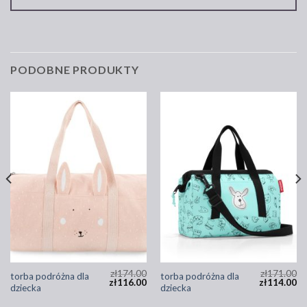
PODOBNE PRODUKTY
zł
174.00
zł
171.00
torba podróżna dla
torba podróżna dla
zł
116.00
zł
114.00
dziecka
dziecka