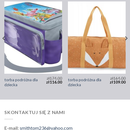
zł
174.00
zł
164.00
torba podróżna dla
torba podróżna dla
zł
116.00
zł
109.00
dziecka
dziecka
SKONTAKTUJ SIĘ Z NAMI
E-mail:
smithtom236@yahoo.com