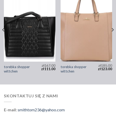
zł
167.00
zł
185.00
torebka shopper
torebka shopper
zł
111.00
zł
123.00
wittchen
wittchen
SKONTAKTUJ SIĘ Z NAMI
E-mail:
smithtom236@yahoo.com