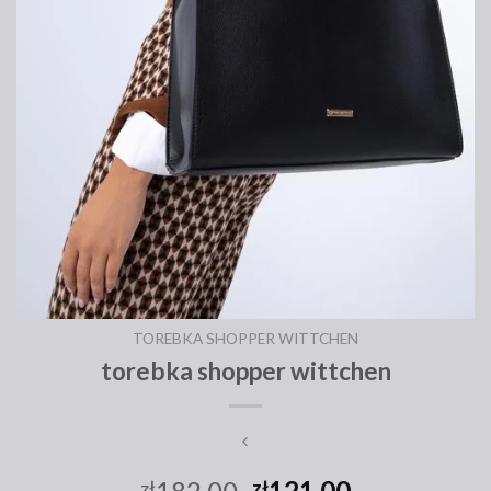
TOREBKA SHOPPER WITTCHEN
torebka shopper wittchen
182.00
121.00
zł
zł