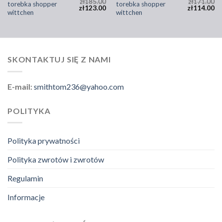
zł
185.00
zł
171.00
torebka shopper
torebka shopper
zł
123.00
zł
114.00
wittchen
wittchen
SKONTAKTUJ SIĘ Z NAMI
E-mail:
smithtom236@yahoo.com
POLITYKA
Polityka prywatności
Polityka zwrotów i zwrotów
Regulamin
Informacje