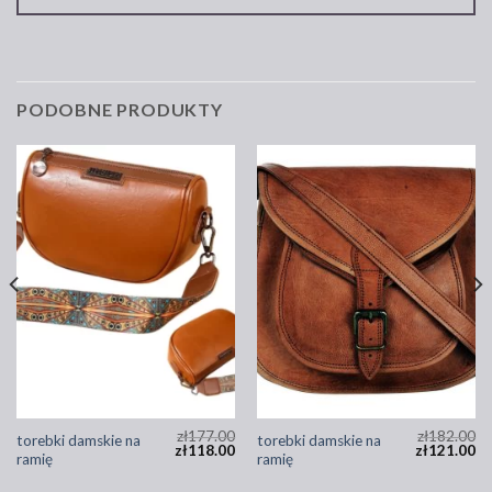
PODOBNE PRODUKTY
zł
177.00
zł
182.00
torebki damskie na
torebki damskie na
zł
118.00
zł
121.00
ramię
ramię