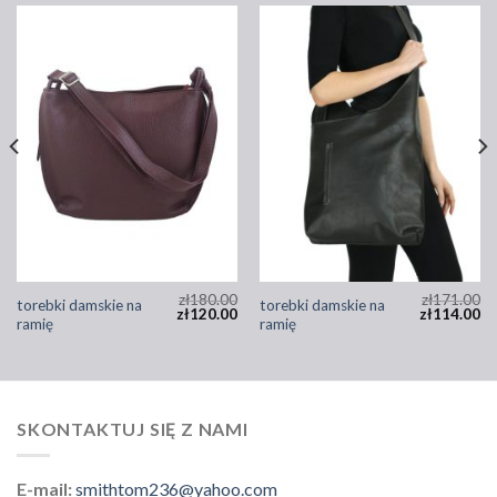
zł
180.00
zł
171.00
torebki damskie na
torebki damskie na
zł
120.00
zł
114.00
ramię
ramię
SKONTAKTUJ SIĘ Z NAMI
E-mail:
smithtom236@yahoo.com