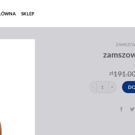
GŁÓWNA
SKLEP
ZAMSZO
zamszow
191.0
zł
ilość zamszowa toreb
DO