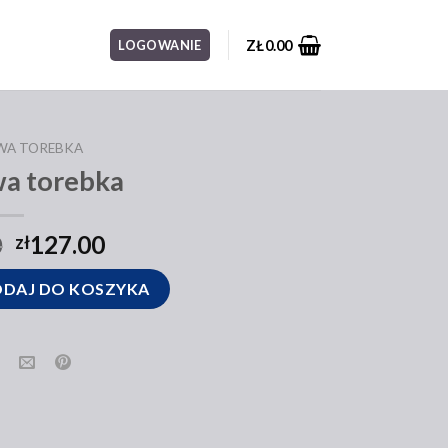
ZŁ
0.00
LOGOWANIE
WA TOREBKA
a torebka
0
127.00
zł
ka
DAJ DO KOSZYKA